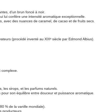
ntes, d’un brun foncé à noir.
qui lui confère une intensité aromatique exceptionnelle.
s, avec des nuances de caramel, de cacao et de fruits secs.
tivateurs (procédé inventé au XIXᵉ siècle par Edmond Albius).
et complexe.
s, les sirops, et les parfums naturels.
ns pour son équilibre entre douceur et puissance aromatique.
80 % de la vanille mondiale).
s producteurs.