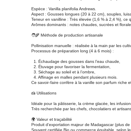
Espèce : Vanilla planifolia Andrews.
Aspect : Gousses longues (20 à 22 cm), souples, luisa
Teneur en vanilline : Très élevée (1,6 % à 2,4 %), ce 
Arômes dominants : notes chaudes, sucrées et florale
🧑‍🌾 Méthode de production artisanale
Pollinisation manuelle : réalisée à la main par les cul
Processus de préparation long (4 à 6 mois) :
1. Échaudage des gousses dans l’eau chaude,
2. Étuvage pour favoriser la fermentation,
3. Séchage au soleil et à l’ombre,
4. Affinage en malles pendant plusieurs mois.
Ce savoir-faire confère à la vanille son parfum riche 
🍰 Utilisations
Idéale pour la pâtisserie, la crème glacée, les infusion
Très recherchée par les chefs, chocolatiers et artisa
🌍 Valeur et traçabilité
Produit d’exportation majeur de Madagascar (plus de 
Souvent certifiée Bio ou commerce équitable, selon le