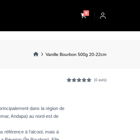
unread messages
0
Vanille Bourbon 500g 20-22cm
(0 avis)
principalement dans la région de
mar, Andapa) au nord-est de
as référence à l’alcool, mais à
 La Réunion (Île Bourbon). Elle