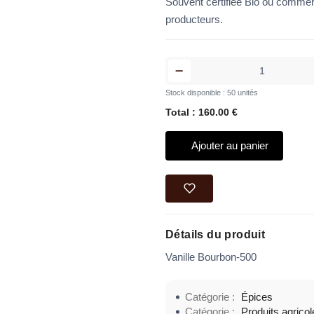
Souvent certifiée Bio ou commerc
producteurs.
Stock disponible : 50 unités
Total : 160.00 €
Ajouter au panier
Détails du produit
Vanille Bourbon-500
Catégorie :
Épices
Catégorie :
Produits agricol