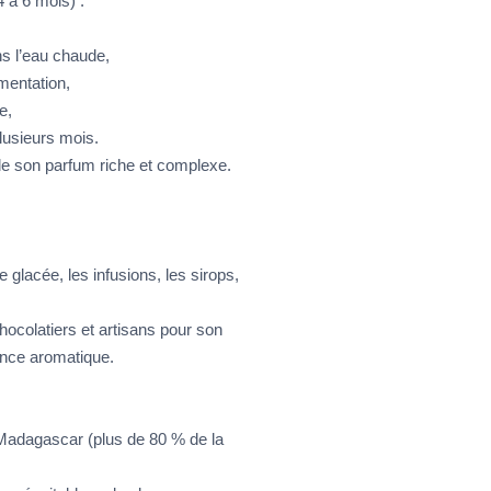
 à 6 mois) :
 l’eau chaude,
mentation,
e,
lusieurs mois.
lle son parfum riche et complexe.
e glacée, les infusions, les sirops,
hocolatiers et artisans pour son
ance aromatique.
 Madagascar (plus de 80 % de la