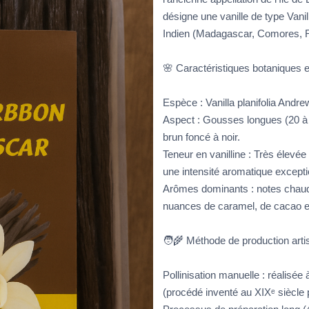
désigne une vanille de type Vanill
Indien (Madagascar, Comores, 
🌸 Caractéristiques botaniques e
Espèce : Vanilla planifolia Andre
Aspect : Gousses longues (20 à 
brun foncé à noir.
Teneur en vanilline : Très élevée 
une intensité aromatique excepti
Arômes dominants : notes chaude
nuances de caramel, de cacao et
🧑‍🌾 Méthode de production arti
Pollinisation manuelle : réalisée 
(procédé inventé au XIXᵉ siècle