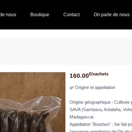
de nous
Boutique
Contact
On parle de nous
€/sachets
160.00
🌿 Origine et appellation
Origine géographique : Cultivée 
SAVA (Sambava, Antalaha, Vohe
Madagascar.
Appellation "Bourbon" : Ne fait p
l’ancienne appellation de l’île de