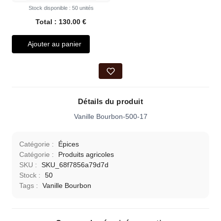
Stock disponible : 50 unités
Total : 130.00 €
Ajouter au panier
Détails du produit
Vanille Bourbon-500-17
Catégorie :
Épices
Catégorie :
Produits agricoles
SKU :
SKU_68f7856a79d7d
Stock :
50
Tags :
Vanille Bourbon